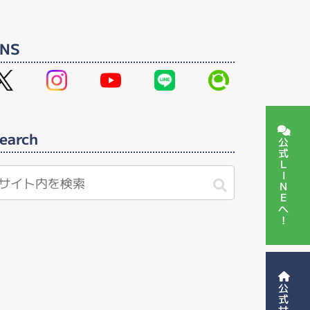
NS
earch
公式LINEへ！