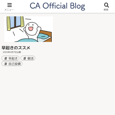
早起き
メニュー
検索
早起きのススメ
2025年3月7日
公開
早起き
朝活
自己投資