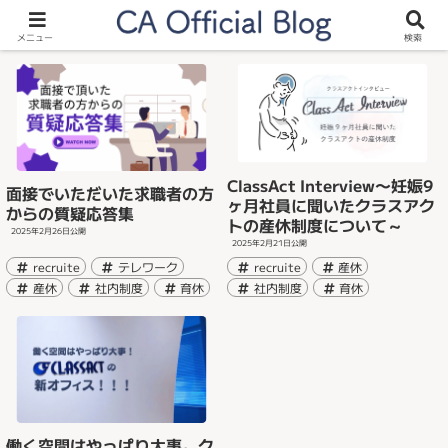
recruite
メニュー
検索
ClassAct Interview〜妊娠9
面接でいただいた求職者の方
ヶ月社員に聞いたクラスアク
からの質疑応答集
トの産休制度について～
2025年2月26日
公開
2025年2月21日
公開
recruite
テレワーク
recruite
産休
産休
社内制度
育休
社内制度
育休
働く空間はやっぱり大事。ク