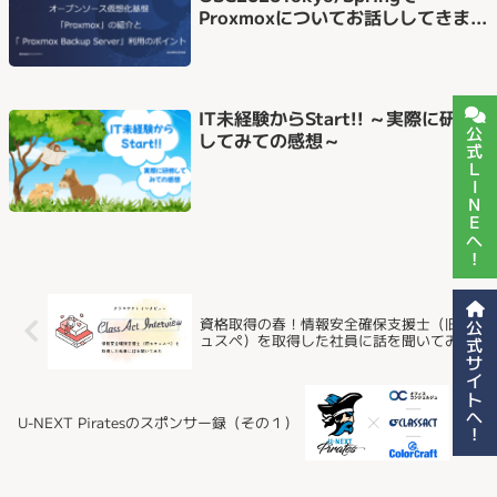
Proxmoxについてお話ししてきまし
た
IT未経験からStart!! ～実際に研修
公式LINEへ！
してみての感想～
資格取得の春！情報安全確保支援士（旧セキ
公式サイトへ！
ュスペ）を取得した社員に話を聞いてみた
U-NEXT Piratesのスポンサー録（その１）